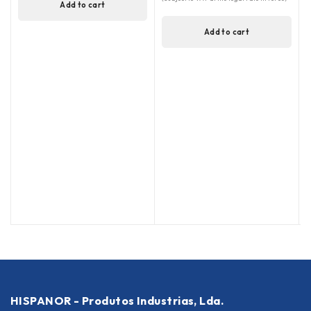
Add to cart
out of 5
Add to cart
(
HISPANOR - Produtos Industrias, Lda.