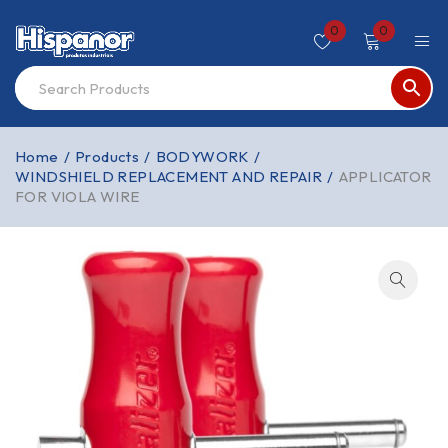
0
0
Home
/
Products
/
BODYWORK
/
WINDSHIELD REPLACEMENT AND REPAIR
/
APPLICATOR
FOR VIOLA WIRE