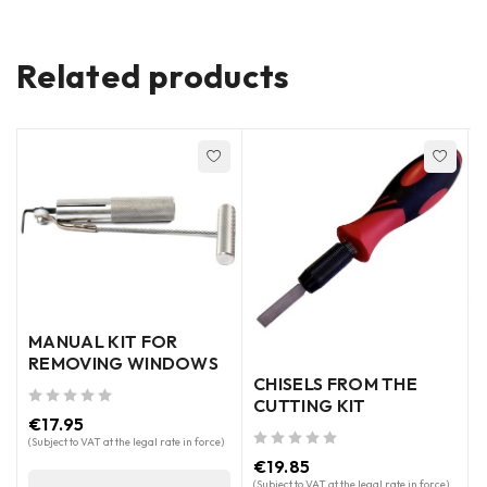
Related products
MANUAL KIT FOR
REMOVING WINDOWS
CHISELS FROM THE
CUTTING KIT
out of 5
€
17.95
(Subject to VAT at the legal rate in force)
out of 5
€
19.85
(Subject to VAT at the legal rate in force)