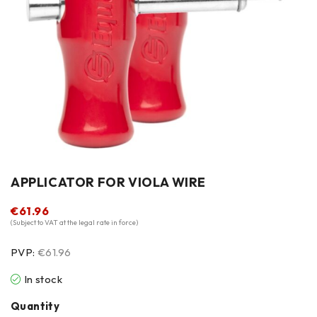
APPLICATOR FOR VIOLA WIRE
€
61.96
(Subject to VAT at the legal rate in force)
PVP:
€61.96
In stock
Quantity