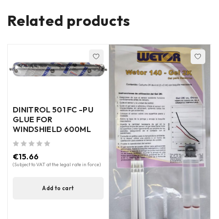
Related products
DINITROL 501 FC -PU
GLUE FOR
WINDSHIELD 600ML
out of 5
out of 5
€
15.66
(Subject to VAT at the legal rate in force)
Add to cart