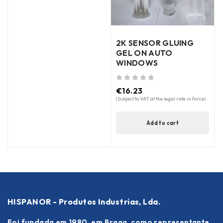
2K SENSOR GLUING
GEL ON AUTO
WINDOWS
out of 5
€
16.23
(Subject to VAT at the legal rate in force)
Add to cart
HISPANOR - Produtos Industrias, Lda.
Foi fundada em 1980, em Braga, como representante