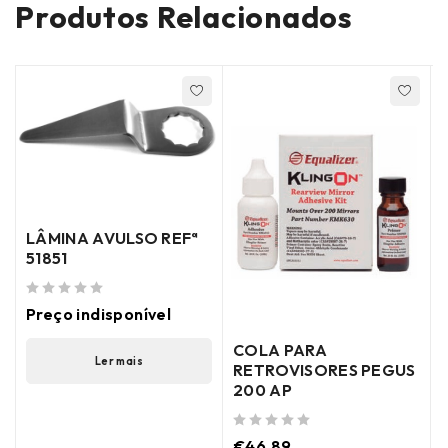
Produtos Relacionados
LÂMINA AVULSO REFª
51851
de 5
Preço indisponível
COLA PARA
Ler mais
RETROVISORES PEGUS
200 AP
de 5
(
de 5
€
46.89