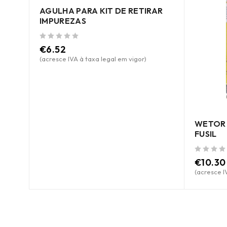
AGULHA PARA KIT DE RETIRAR
IMPUREZAS
de 5
€
6.52
(acresce IVA à taxa legal em vigor)
WETOR 
FUSIL
de 5
€
10.30
(acresce I