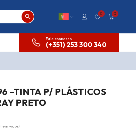
0
0
Fale connosco
(+351) 253 300 340
6 -TINTA P/ PLÁSTICOS
RAY PRETO
l em vigor)