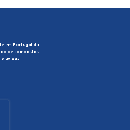
te em Portugal da
ação de compostos
 e aviões.