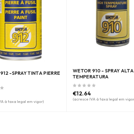
WETOR 910 - SPRAY ALTA
912 -SPRAY TINTA PIERRE
TEMPERATURA
de 5
€
12.64
(acresce IVA à taxa legal em vigor
VA à taxa legal em vigor)