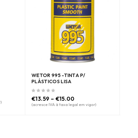
KIT 
SUPO
de 5
€
59
(acres
WETOR 995 -TINTA P/
PLÁSTICOS LISA
de 5
€
13.59
–
€
15.00
)
(acresce IVA à taxa legal em vigor)