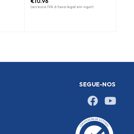
€
10.96
(acresce IVA à taxa legal em vigor)
SEGUE-NOS