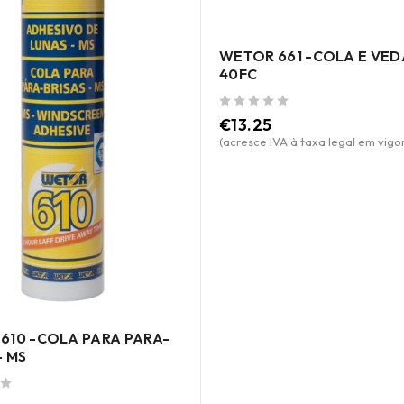
WETOR 661 -COLA E VED
40FC
de 5
€
13.25
(acresce IVA à taxa legal em vigor
610 -COLA PARA PARA-
- MS