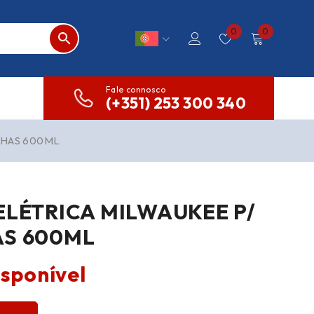
0
0
Fale connosco
(+351) 253 300 340
CHAS 600ML
ELÉTRICA MILWAUKEE P/
AS 600ML
isponível