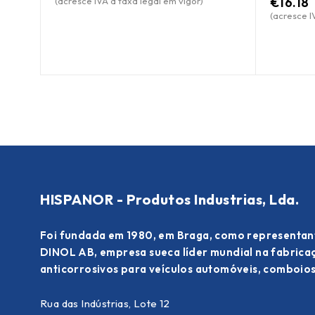
€
16.18
(acresce IVA à taxa legal em vigor)
(acresce I
HISPANOR - Produtos Industrias, Lda.
Foi fundada em 1980, em Braga, como representan
DINOL AB, empresa sueca líder mundial na fabric
anticorrosivos para veículos automóveis, comboios
Rua das Indústrias, Lote 12