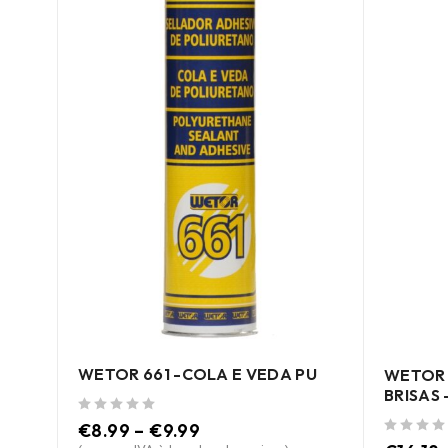
WETOR 661 -COLA E VEDA PU
WETOR 
BRISAS 
de 5
€
8.99
–
€
9.99
de 5