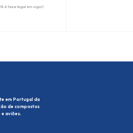
VA à taxa legal em vigor)
te em Portugal da
ação de compostos
 e aviões.