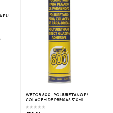
A PU
PIS
MÁST
)
de 5
Preç
WETOR 600 -POLIURETANO P/
COLAGEM DE PBRISAS 310ML
de 5