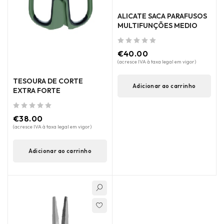
ALICATE SACA PARAFUSOS
MULTIFUNÇÕES MEDIO
de 5
€
40.00
(acresce IVA à taxa legal em vigor)
TESOURA DE CORTE
Adicionar ao carrinho
EXTRA FORTE
de 5
€
38.00
(acresce IVA à taxa legal em vigor)
Adicionar ao carrinho