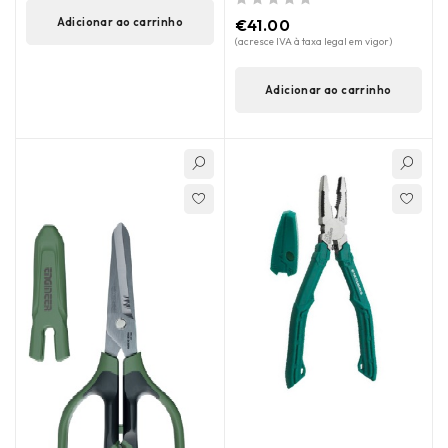
de 5
€
41.00
Adicionar ao carrinho
(acresce IVA à taxa legal em vigor)
Adicionar ao carrinho