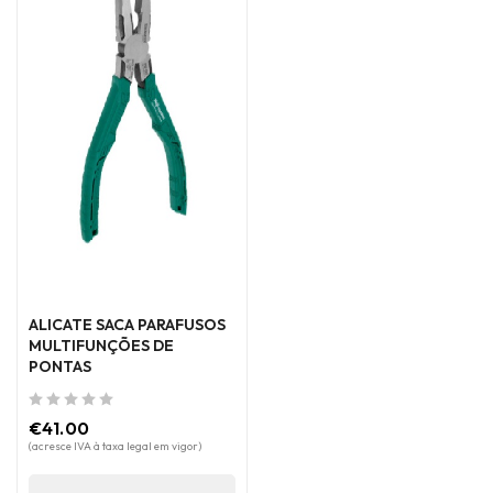
ALICATE SACA PARAFUSOS
MULTIFUNÇÕES DE
PONTAS
de 5
€
41.00
(acresce IVA à taxa legal em vigor)