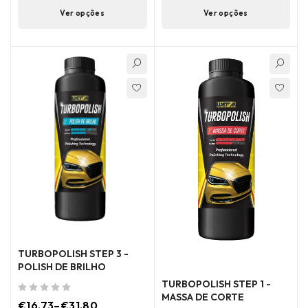
Ver opções
Ver opções
TURBOPOLISH STEP 3 -
POLISH DE BRILHO
TURBOPOLISH STEP 1 -
MASSA DE CORTE
de 5
€
16.73
–
€
31.80