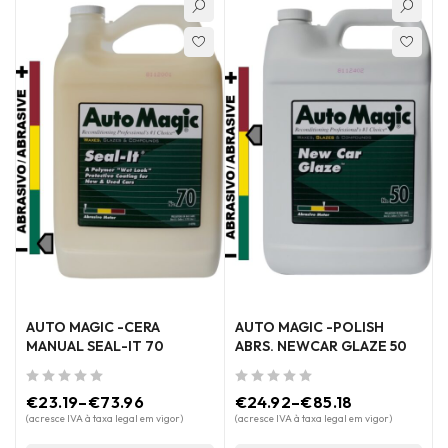
AUTO MAGIC -CERA
AUTO MAGIC -POLISH
MANUAL SEAL-IT 70
ABRS. NEWCAR GLAZE 50
de 5
de 5
€
23.19
–
€
73.96
€
24.92
–
€
85.18
(acresce IVA à taxa legal em vigor)
(acresce IVA à taxa legal em vigor)