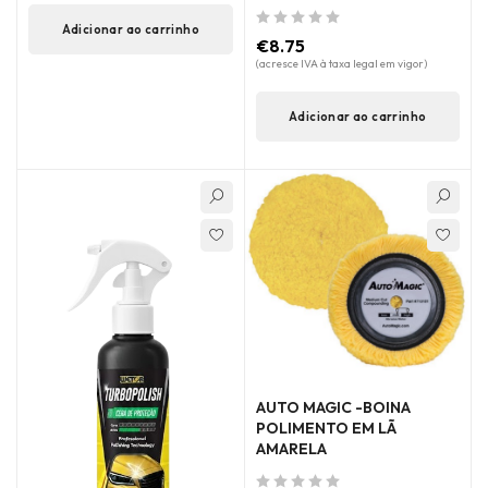
Adicionar ao carrinho
de 5
€
8.75
(acresce IVA à taxa legal em vigor)
Adicionar ao carrinho
AUTO MAGIC -BOINA
POLIMENTO EM LÃ
AMARELA