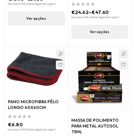
(acresce IVA à taxa legal em vigor)
de 5
€
24.62
–
€
47.60
(acresce IVA à taxa legal em vigor)
Ver opções
Ver opções
PANO MICROFIBRA PÊLO
LONGO 40X60CM
MASSA DE POLIMENTO
de 5
€
6.80
PARA METAL AUTOSOL
(acresce IVA à taxa legal em vigor)
75ML