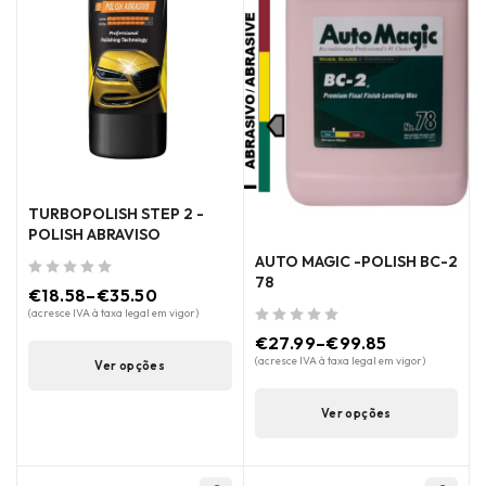
TURBOPOLISH STEP 2 -
POLISH ABRAVISO
AUTO MAGIC -POLISH BC-2
78
de 5
€
18.58
–
€
35.50
(acresce IVA à taxa legal em vigor)
de 5
€
27.99
–
€
99.85
(acresce IVA à taxa legal em vigor)
Ver opções
Ver opções