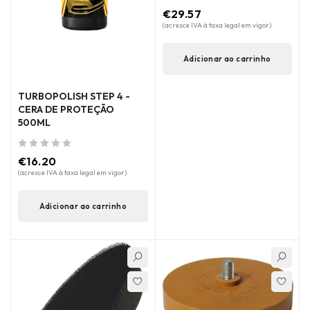
de 5
€
29.57
(acresce IVA à taxa legal em vigor)
Adicionar ao carrinho
TURBOPOLISH STEP 4 -
CERA DE PROTEÇÃO
500ML
de 5
€
16.20
(acresce IVA à taxa legal em vigor)
Adicionar ao carrinho