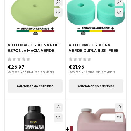
AUTO MAGIC -BOINA POLI.
AUTO MAGIC -BOINA
ESPONJA MACIA VERDE
VERDE DUPLA RISK-FREE
de 5
de 5
€
26.97
€
21.96
(acresce IVA à taxa legal em vigor)
(acresce IVA à taxa legal em vigor)
Adicionar ao carrinho
Adicionar ao carrinho