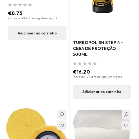
de 5
€
8.75
(acresce IVA à taxa legal em vigor)
Adicionar ao carrinho
TURBOPOLISH STEP 4 -
CERA DE PROTEÇÃO
500ML
de 5
€
16.20
(acresce IVA à taxa legal em vigor)
Adicionar ao carrinho