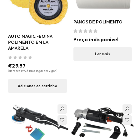
PANOS DE POLIMENTO
AUTO MAGIC -BOINA
de 5
Preço indisponível
POLIMENTO EM LÃ
AMARELA
Ler mais
de 5
€
29.57
(acresce IVA à taxa legal em vigor)
Adicionar ao carrinho