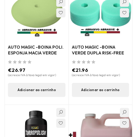
AUTO MAGIC -BOINA POLI.
AUTO MAGIC -BOINA
ESPONJA MACIA VERDE
VERDE DUPLA RISK-FREE
de 5
de 5
€
26.97
€
21.96
(acresce IVA à taxa legal em vigor)
(acresce IVA à taxa legal em vigor)
Adicionar ao carrinho
Adicionar ao carrinho