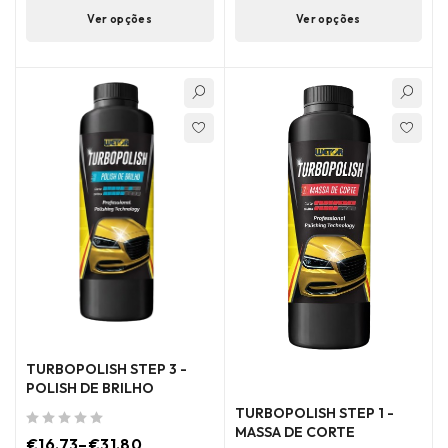
Ver opções
Ver opções
TURBOPOLISH STEP 3 -
POLISH DE BRILHO
TURBOPOLISH STEP 1 -
MASSA DE CORTE
de 5
€
16.73
–
€
31.80