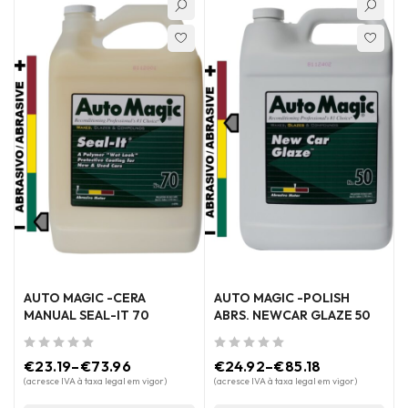
AUTO MAGIC -CERA
AUTO MAGIC -POLISH
MANUAL SEAL-IT 70
ABRS. NEWCAR GLAZE 50
de 5
de 5
€
23.19
–
€
73.96
€
24.92
–
€
85.18
(acresce IVA à taxa legal em vigor)
(acresce IVA à taxa legal em vigor)