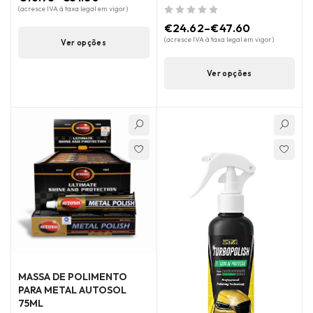
(acresce IVA à taxa legal em vigor)
de 5
€
24.62
–
€
47.60
(acresce IVA à taxa legal em vigor)
Ver opções
Ver opções
MASSA DE POLIMENTO
PARA METAL AUTOSOL
75ML