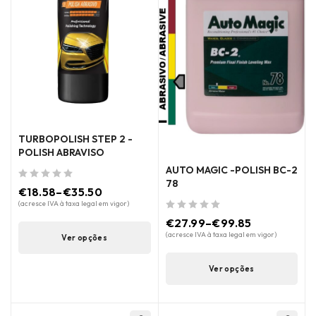
TURBOPOLISH STEP 2 -
POLISH ABRAVISO
AUTO MAGIC -POLISH BC-2
78
de 5
€
18.58
–
€
35.50
(acresce IVA à taxa legal em vigor)
de 5
€
27.99
–
€
99.85
(acresce IVA à taxa legal em vigor)
Ver opções
Ver opções