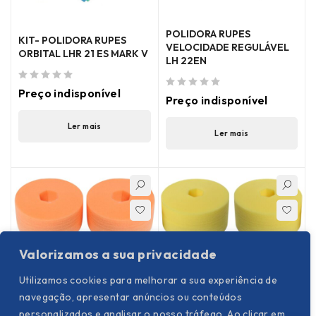
POLIDORA RUPES
KIT- POLIDORA RUPES
VELOCIDADE REGULÁVEL
ORBITAL LHR 21 ES MARK V
LH 22EN
de 5
Preço indisponível
de 5
Preço indisponível
Ler mais
Ler mais
Valorizamos a sua privacidade
Utilizamos cookies para melhorar a sua experiência de
AUTO MAGIC -BOINA
AUTO MAGIC -BOINA
navegação, apresentar anúncios ou conteúdos
LARANJA DUPLA RISK-FREE
AMARELA DUPLA RISK-
personalizados e analisar o nosso tráfego. Ao clicar em