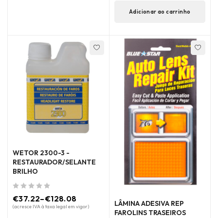
Adicionar ao carrinho
WETOR 2300-3 -
RESTAURADOR/SELANTE
BRILHO
de 5
€
37.22
–
€
128.08
LÂMINA ADESIVA REP
(acresce IVA à taxa legal em vigor)
FAROLINS TRASEIROS