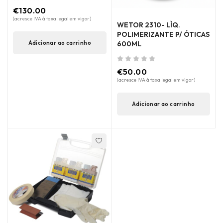
de 5
€
130.00
(acresce IVA à taxa legal em vigor)
WETOR 2310- LÌQ.
POLIMERIZANTE P/ ÓTICAS
Adicionar ao carrinho
600ML
de 5
€
50.00
(acresce IVA à taxa legal em vigor)
Adicionar ao carrinho