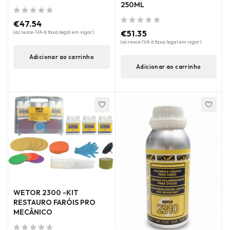
250ML
de 5
€
47.54
de 5
€
51.35
(acresce IVA à taxa legal em vigor)
(acresce IVA à taxa legal em vigor)
Adicionar ao carrinho
Adicionar ao carrinho
WETOR 2300 -KIT
RESTAURO FARÓIS PRO
MECÂNICO