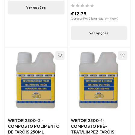
Ver opções
de 5
€
12.75
(acresce IVA à taxa legal em vigor)
Ver opções
WETOR 2300-2 -
WETOR 2300-1-
COMPOSTO POLIMENTO
COMPOSTO PRÉ-
DE FARÓIS 250ML
TRAT/LIMPEZ FARÓIS